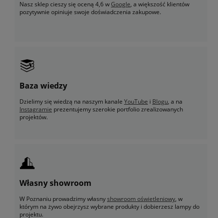
Nasz sklep cieszy się oceną 4,6 w
Google
, a większość klientów
pozytywnie opiniuje swoje doświadczenia zakupowe.
Baza wiedzy
Dzielimy się wiedzą na naszym kanale
YouTube
i
Blogu
, a na
Instagramie
prezentujemy szerokie portfolio zrealizowanych
projektów.
Własny showroom
W Poznaniu prowadzimy własny
showroom oświetleniowy
, w
którym na żywo obejrzysz wybrane produkty i dobierzesz lampy do
projektu.