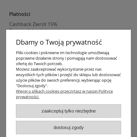
Płatności
Cashback Zwrot 15%
Formy płatności
Indywidualne wyceny
Dbamy o Twoją prywatność
Numer konta
PayPo kupujesz, nie płacisz
Pliki cookies i pokrewne im technologie umożliwiają
Progi rabatowe
poprawne działanie strony i pomagają nam dostosować
Promocje
ofertę do Twoich potrzeb.
Możesz zaakceptować wykorzystanie przez nas
wszystkich tych plików i przejść do sklepu lub dostosować
Dostawa
użycie plików do swoich preferencji, wybierając opcję
"Dostosuj zgody".
Czas wysyłki
Więcej o plikach cookies przeczytasz w naszej Polityce
Dostawa
prywatności.
Śledzenie przesyłki GLS
Śledzenie przesyłki DPD
zaakceptuj tylko niezbędne
Shipping abroad
Zarejestruj się
/
Zaloguj się
dostosuj zgody