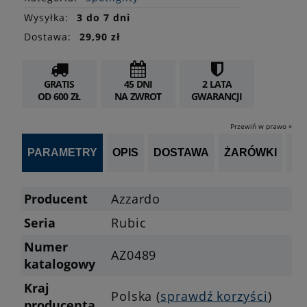
Wysyłka:
3 do 7 dni
Dostawa:
29,90 zł
GRATIS
45 DNI
2 LATA
OD 600 ZŁ
NA ZWROT
GWARANCJI
Przewiń w prawo »
PARAMETRY
OPIS
DOSTAWA
ŻARÓWKI
P
Producent
Azzardo
Seria
Rubic
Numer
AZ0489
katalogowy
Kraj
Polska (
sprawdź korzyści
)
producenta