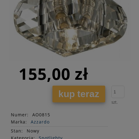
155,00 zł
kup teraz
szt.
Numer:
AO0815
Marka:
Azzardo
Stan
:
Nowy
Kategoria:
Spotlighty