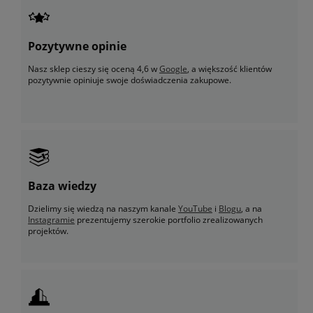
Pozytywne opinie
Nasz sklep cieszy się oceną 4,6 w
Google
, a większość klientów
pozytywnie opiniuje swoje doświadczenia zakupowe.
Baza wiedzy
Dzielimy się wiedzą na naszym kanale
YouTube
i
Blogu
, a na
Instagramie
prezentujemy szerokie portfolio zrealizowanych
projektów.