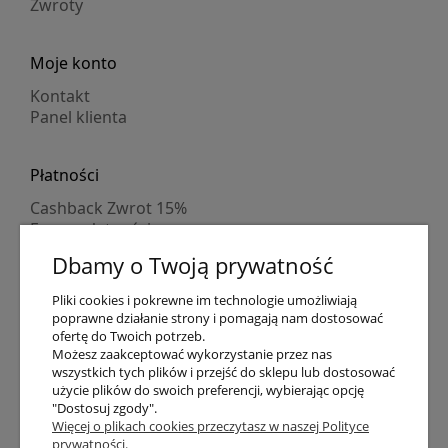
Zwroty
Moje konto
Kontakt
Panel klienta
Płatności
Cashback Zwrot 15%
Formy płatności
Indywidualne wyceny
Dbamy o Twoją prywatność
Numer konta
PayPo kupujesz, nie płacisz
Pliki cookies i pokrewne im technologie umożliwiają
Progi rabatowe
poprawne działanie strony i pomagają nam dostosować
Promocje
ofertę do Twoich potrzeb.
Możesz zaakceptować wykorzystanie przez nas
wszystkich tych plików i przejść do sklepu lub dostosować
Dostawa
użycie plików do swoich preferencji, wybierając opcję
"Dostosuj zgody".
Czas wysyłki
Więcej o plikach cookies przeczytasz w naszej Polityce
Dostawa
prywatności.