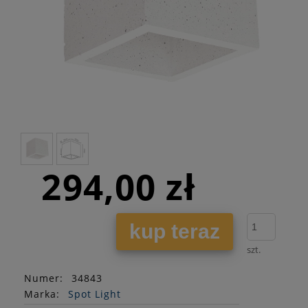
294,00 zł
kup teraz
szt.
Numer:
34843
Marka:
Spot Light