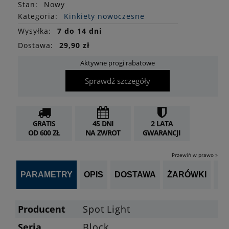
Stan
:
Nowy
Kategoria:
Kinkiety nowoczesne
Wysyłka:
7 do 14 dni
Dostawa:
29,90 zł
Aktywne progi rabatowe
Sprawdź szczegóły
GRATIS
45 DNI
2 LATA
OD 600 ZŁ
NA ZWROT
GWARANCJI
Przewiń w prawo »
PARAMETRY
OPIS
DOSTAWA
ŻARÓWKI
P
Producent
Spot Light
Seria
Block