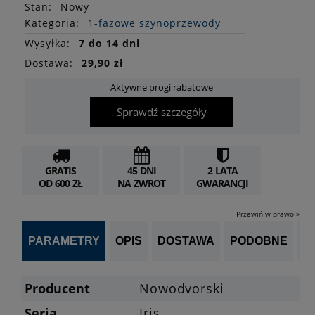
Stan
:
Nowy
Kategoria:
1-fazowe szynoprzewody
Wysyłka:
7 do 14 dni
Dostawa:
29,90 zł
Aktywne progi rabatowe
Sprawdź szczegóły
GRATIS
45 DNI
2 LATA
OD 600 ZŁ
NA ZWROT
GWARANCJI
Przewiń w prawo »
PARAMETRY
OPIS
DOSTAWA
PODOBNE
OP
Producent
Nowodvorski
Seria
Iris