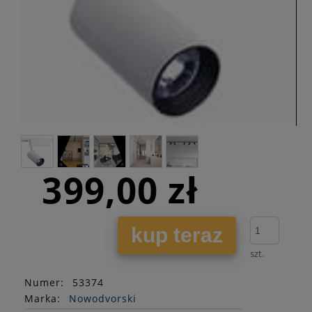
399,00 zł
kup teraz
szt.
Numer:
53374
Marka:
Nowodvorski