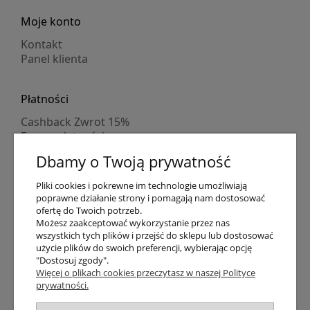
Moje konto
Kontakt
Panel klienta
Płatności
Cashback Zwrot 15%
Formy płatności
Indywidualne wyceny
Dbamy o Twoją prywatność
Numer konta
PayPo kupujesz, nie płacisz
Pliki cookies i pokrewne im technologie umożliwiają
Progi rabatowe
poprawne działanie strony i pomagają nam dostosować
Promocje
ofertę do Twoich potrzeb.
Możesz zaakceptować wykorzystanie przez nas
wszystkich tych plików i przejść do sklepu lub dostosować
Dostawa
użycie plików do swoich preferencji, wybierając opcję
"Dostosuj zgody".
Czas wysyłki
Więcej o plikach cookies przeczytasz w naszej Polityce
Dostawa
prywatności.
Śledzenie przesyłki GLS