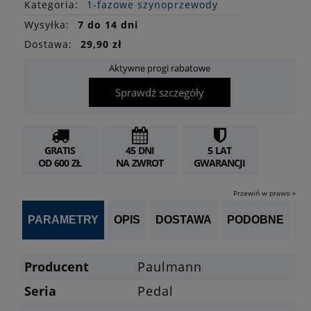
Kategoria:
1-fazowe szynoprzewody
Wysyłka:
7 do 14 dni
Dostawa:
29,90 zł
Aktywne progi rabatowe
Sprawdź szczegóły
GRATIS
45 DNI
5 LAT
OD 600 ZŁ
NA ZWROT
GWARANCJI
Przewiń w prawo »
PARAMETRY
OPIS
DOSTAWA
PODOBNE
OP
Producent
Paulmann
Seria
Pedal