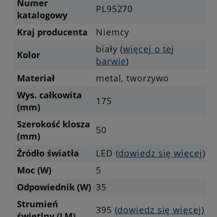
Numer
PL95270
katalogowy
Kraj producenta
Niemcy
biały (
więcej o tej
Kolor
barwie
)
Materiał
metal, tworzywo
Wys. całkowita
175
(mm)
Szerokość klosza
50
(mm)
Źródło światła
LED (
dowiedz się więcej
)
Moc (W)
5
Odpowiednik (W)
35
Strumień
395 (
dowiedz się więcej
)
świetlny (LM)