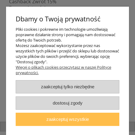
Cashback Zwrot 15%
Formy płatności
Indywidualne wyceny
Dbamy o Twoją prywatność
Numer konta
PayPo kupujesz, nie płacisz
Pliki cookies i pokrewne im technologie umożliwiają
Progi rabatowe
poprawne działanie strony i pomagają nam dostosować
Promocje
ofertę do Twoich potrzeb.
Możesz zaakceptować wykorzystanie przez nas
wszystkich tych plików i przejść do sklepu lub dostosować
Dostawa
użycie plików do swoich preferencji, wybierając opcję
"Dostosuj zgody".
Czas wysyłki
Więcej o plikach cookies przeczytasz w naszej Polityce
Dostawa
prywatności.
Śledzenie przesyłki GLS
Śledzenie przesyłki DPD
zaakceptuj tylko niezbędne
Shipping abroad
Zarejestruj się
/
Zaloguj się
dostosuj zgody
Lampomat 2017 - 2026
zaakceptuj wszystkie
pokaż pełną wersję strony