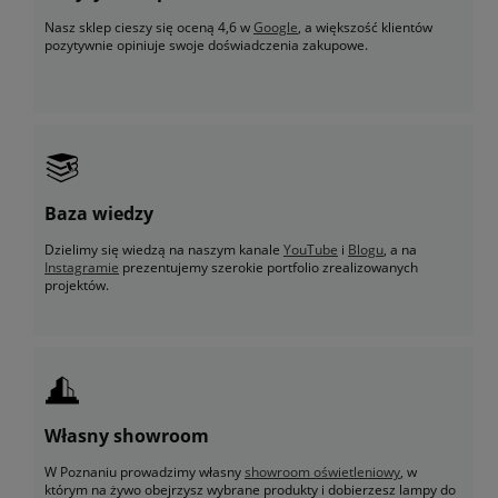
Nasz sklep cieszy się oceną 4,6 w
Google
, a większość klientów
pozytywnie opiniuje swoje doświadczenia zakupowe.
Baza wiedzy
Dzielimy się wiedzą na naszym kanale
YouTube
i
Blogu
, a na
Instagramie
prezentujemy szerokie portfolio zrealizowanych
projektów.
Własny showroom
W Poznaniu prowadzimy własny
showroom oświetleniowy
, w
którym na żywo obejrzysz wybrane produkty i dobierzesz lampy do