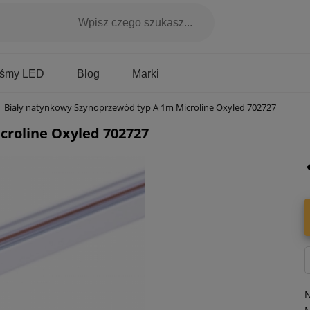
Marki
aśmy LED
Blog
Biały natynkowy Szynoprzewód typ A 1m Microline Oxyled 702727
croline Oxyled 702727