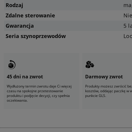
Rodzaj
ma
Zdalne sterowanie
Ni
Gwarancja
5 l
Seria szynoprzewodów
Lo
45 dni na zwrot
Darmowy zwrot
Wydłużony termin zwrotu daje Ci więcej
Produkty możesz zwrócić be
czasu na spokojne przetestowanie
kosztów, oddając paczkę w
produktu i podjęcie decyzji, czy spełnia
punkcie GLS.
oczekiwania.