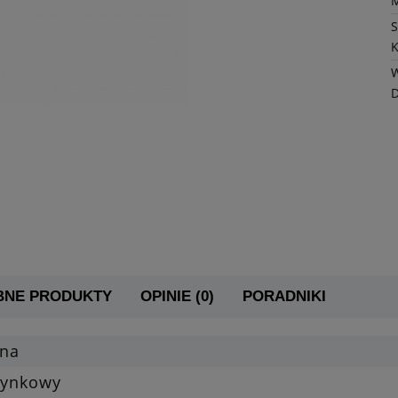
K
W
BNE PRODUKTY
OPINIE (0)
PORADNIKI
yna
tynkowy