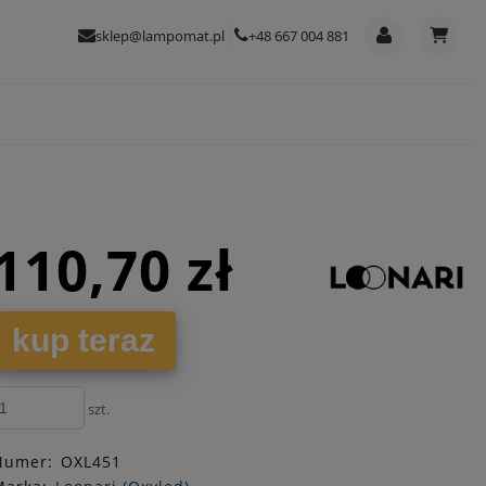
sklep@lampomat.pl
+48 667 004 881
110,70 zł
kup teraz
szt.
Numer:
OXL451