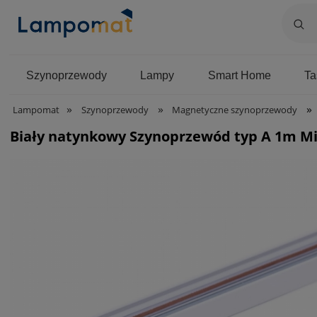
Szynoprzewody
Lampy
Smart Home
T
»
»
»
Lampomat
Szynoprzewody
Magnetyczne szynoprzewody
Biały natynkowy Szynoprzewód typ A 1m Mi