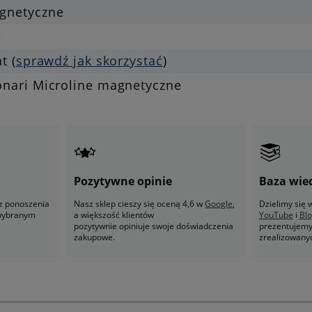
gnetyczne
e
at (
sprawdź jak skorzystać
)
onari Microline magnetyczne
Pozytywne opinie
Baza wie
z ponoszenia
Nasz sklep cieszy się oceną 4,6 w
Google
,
Dzielimy się
 wybranym
a większość klientów
YouTube
i
Bl
pozytywnie opiniuje swoje doświadczenia
prezentujemy 
zakupowe.
zrealizowany