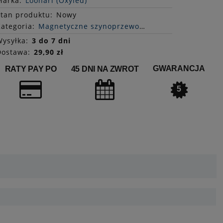
Marka:
Loonari (Oxyled)
Stan
produktu
:
Nowy
ategoria:
Magnetyczne szynoprzewody
ysyłka:
3 do 7 dni
Dostawa:
29,90 zł
GWARANCJA
RATY PAY PO
45 DNI NA ZWROT
5