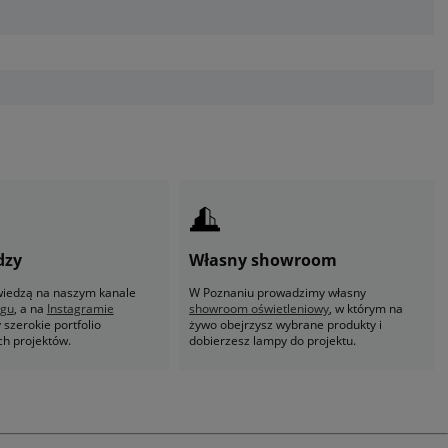
dzy
Własny showroom
 wiedzą na naszym kanale
W Poznaniu prowadzimy własny
ogu
, a na
Instagramie
showroom oświetleniowy
, w którym na
szerokie portfolio
żywo obejrzysz wybrane produkty i
ch projektów.
dobierzesz lampy do projektu.