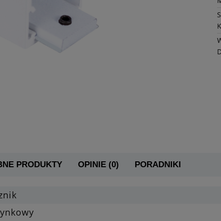
K
W
BNE PRODUKTY
OPINIE (0)
PORADNIKI
znik
tynkowy