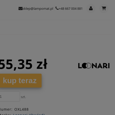
sklep@lampomat.pl
+48 667 004 881
55,35 zł
kup teraz
szt.
Numer:
OXL488