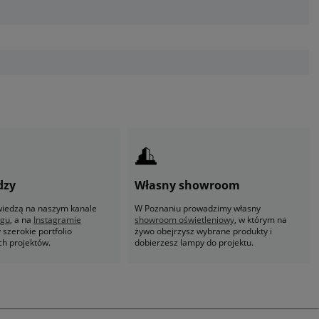
dzy
Własny showroom
 wiedzą na naszym kanale
W Poznaniu prowadzimy własny
ogu
, a na
Instagramie
showroom oświetleniowy
, w którym na
szerokie portfolio
żywo obejrzysz wybrane produkty i
ch projektów.
dobierzesz lampy do projektu.