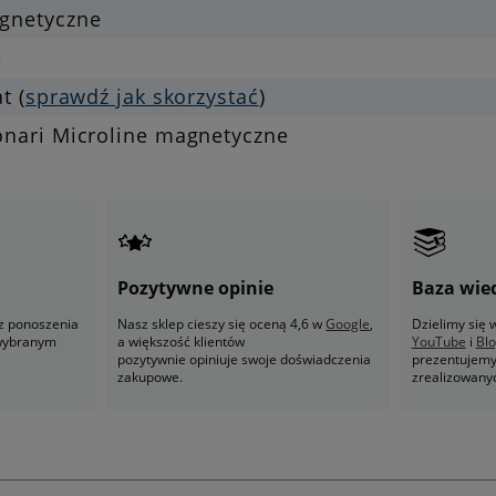
gnetyczne
e
at (
sprawdź jak skorzystać
)
onari Microline magnetyczne
Pozytywne opinie
Baza wie
z ponoszenia
Nasz sklep cieszy się oceną 4,6 w
Google
,
Dzielimy się
 wybranym
a większość klientów
YouTube
i
Bl
pozytywnie opiniuje swoje doświadczenia
prezentujemy 
zakupowe.
zrealizowany