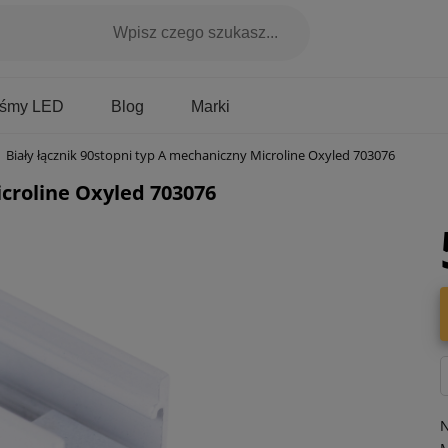
Marki
aśmy LED
Blog
Biały łącznik 90stopni typ A mechaniczny Microline Oxyled 703076
icroline Oxyled 703076