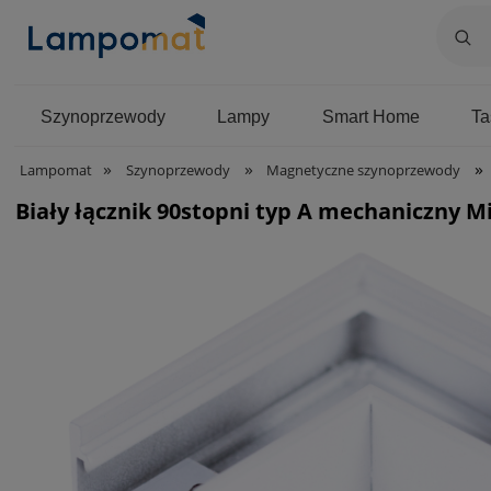
Szynoprzewody
Lampy
Smart Home
T
»
»
»
Lampomat
Szynoprzewody
Magnetyczne szynoprzewody
Biały łącznik 90stopni typ A mechaniczny M