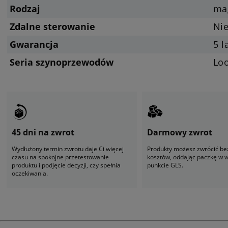
Rodzaj
ma
Zdalne sterowanie
Ni
Gwarancja
5 l
Seria szynoprzewodów
Lo
45 dni na zwrot
Darmowy zwrot
Wydłużony termin zwrotu daje Ci więcej
Produkty możesz zwrócić be
czasu na spokojne przetestowanie
kosztów, oddając paczkę w
produktu i podjęcie decyzji, czy spełnia
punkcie GLS.
oczekiwania.