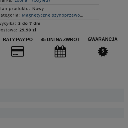
Marka:
Loonari (Oxyled)
Stan
produktu
:
Nowy
ategoria:
Magnetyczne szynoprzewody
ysyłka:
3 do 7 dni
Dostawa:
29,90 zł
GWARANCJA
RATY PAY PO
45 DNI NA ZWROT
5