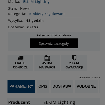
Marka:
ELKIM Lighting
Stan
:
Nowy
Kategoria:
Kinkiety regulowane
Wysyłka:
48 godzin
Dostawa:
Gratis
Aktywne progi rabatowe
Sprawdź szczegóły
GRATIS
45 DNI
2 LATA
OD 600 ZŁ
NA ZWROT
GWARANCJI
Przewiń w prawo »
PARAMETRY
OPIS
DOSTAWA
PODOBNE
OP
Producent
ELKIM Lighting