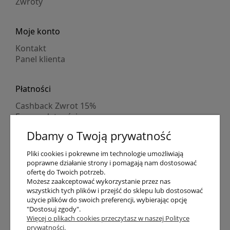
Zwroty
Moje konto
Kontakt
Panel klienta
Płatności
Cashback Zwrot 15%
Formy płatności
Indywidualne wyceny
Dbamy o Twoją prywatność
Numer konta
PayPo kupujesz, nie płacisz
Pliki cookies i pokrewne im technologie umożliwiają
Progi rabatowe
poprawne działanie strony i pomagają nam dostosować
Promocje
ofertę do Twoich potrzeb.
Możesz zaakceptować wykorzystanie przez nas
wszystkich tych plików i przejść do sklepu lub dostosować
Dostawa
użycie plików do swoich preferencji, wybierając opcję
"Dostosuj zgody".
Czas wysyłki
Więcej o plikach cookies przeczytasz w naszej Polityce
Dostawa
prywatności.