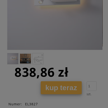
838,86 zł
kup teraz
szt.
Numer:
EL3827