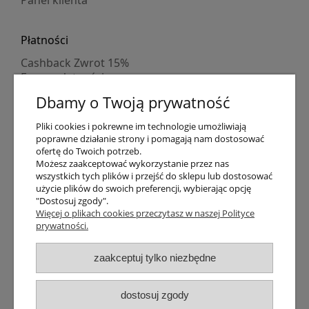
Panel klienta
Płatności
Cashback Zwrot 15%
Formy płatności
Indywidualne wyceny
Dbamy o Twoją prywatność
Numer konta
PayPo kupujesz, nie płacisz
Pliki cookies i pokrewne im technologie umożliwiają
Progi rabatowe
poprawne działanie strony i pomagają nam dostosować
Promocje
ofertę do Twoich potrzeb.
Możesz zaakceptować wykorzystanie przez nas
wszystkich tych plików i przejść do sklepu lub dostosować
użycie plików do swoich preferencji, wybierając opcję
Dostawa
"Dostosuj zgody".
Czas wysyłki
Więcej o plikach cookies przeczytasz w naszej Polityce
prywatności.
Dostawa
Śledzenie przesyłki GLS
Śledzenie przesyłki DPD
zaakceptuj tylko niezbędne
Shipping abroad
Zarejestruj się
/
Zaloguj się
dostosuj zgody