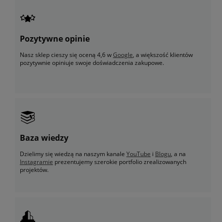
Pozytywne opinie
Nasz sklep cieszy się oceną 4,6 w
Google
, a większość klientów
pozytywnie opiniuje swoje doświadczenia zakupowe.
Baza wiedzy
Dzielimy się wiedzą na naszym kanale
YouTube
i
Blogu
, a na
Instagramie
prezentujemy szerokie portfolio zrealizowanych
projektów.