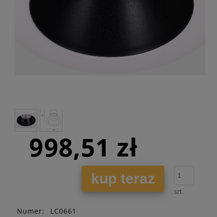
998,51 zł
kup teraz
szt.
Numer:
LC0661