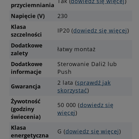
Tak (
dowiedz się więcej
)
przyciemniania
Napięcie (V)
230
Klasa
IP20 (
dowiedz się więcej
)
szczelności
Dodatkowe
łatwy montaż
zalety
Dodatkowe
Sterowanie Dali2 lub
informacje
Push
2 lata (
sprawdź jak
Gwarancja
skorzystać
)
Żywotność
50 000 (
dowiedz się
(godziny
więcej
)
świecenia)
Klasa
G (
dowiedz się więcej
)
energetyczna