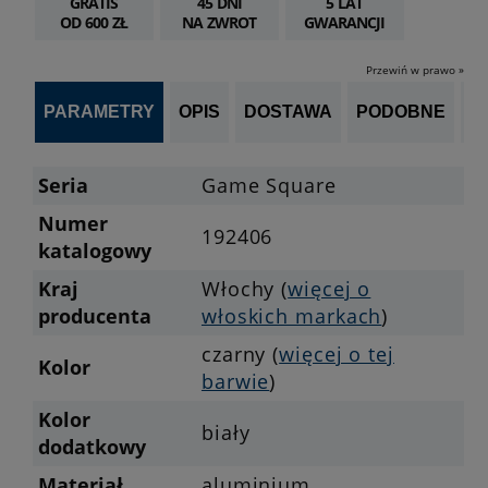
GRATIS
45 DNI
5 LAT
OD 600 ZŁ
NA ZWROT
GWARANCJI
Przewiń w prawo »
PARAMETRY
OPIS
DOSTAWA
PODOBNE
OP
Seria
Game Square
Numer
192406
katalogowy
Kraj
Włochy (
więcej o
producenta
włoskich markach
)
czarny (
więcej o tej
Kolor
barwie
)
Kolor
biały
dodatkowy
Materiał
aluminium