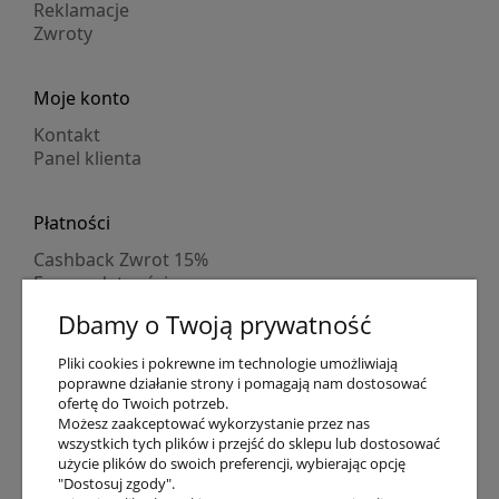
Reklamacje
Zwroty
Moje konto
Kontakt
Panel klienta
Płatności
Cashback Zwrot 15%
Formy płatności
Indywidualne wyceny
Dbamy o Twoją prywatność
Numer konta
PayPo kupujesz, nie płacisz
Pliki cookies i pokrewne im technologie umożliwiają
Progi rabatowe
poprawne działanie strony i pomagają nam dostosować
Promocje
ofertę do Twoich potrzeb.
Możesz zaakceptować wykorzystanie przez nas
wszystkich tych plików i przejść do sklepu lub dostosować
Dostawa
użycie plików do swoich preferencji, wybierając opcję
"Dostosuj zgody".