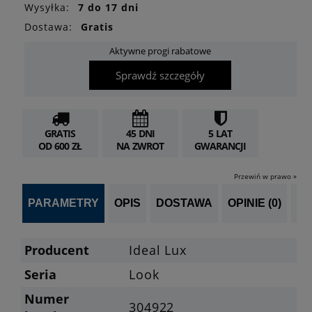
Wysyłka:
7 do 17 dni
Dostawa:
Gratis
Aktywne progi rabatowe
Sprawdź szczegóły
GRATIS
45 DNI
5 LAT
OD 600 ZŁ
NA ZWROT
GWARANCJI
Przewiń w prawo »
PARAMETRY
OPIS
DOSTAWA
OPINIE (0)
PO
Producent
Ideal Lux
Seria
Look
Numer
304922