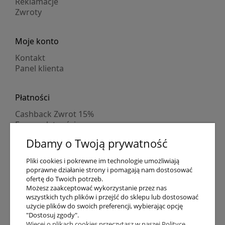
Reklamacje
Zwroty
Moje konto
Kontakt
Panel klienta
Płatności
Cashback Zwrot 15%
Formy płatności
Indywidualne wyceny
Dbamy o Twoją prywatność
Numer konta
PayPo kupujesz, nie płacisz
Pliki cookies i pokrewne im technologie umożliwiają
Progi rabatowe
poprawne działanie strony i pomagają nam dostosować
Promocje
ofertę do Twoich potrzeb.
Możesz zaakceptować wykorzystanie przez nas
wszystkich tych plików i przejść do sklepu lub dostosować
Dostawa
użycie plików do swoich preferencji, wybierając opcję
"Dostosuj zgody".
Czas wysyłki
Więcej o plikach cookies przeczytasz w naszej Polityce