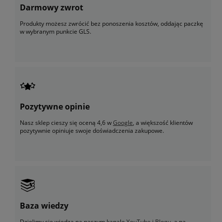
Darmowy zwrot
Produkty możesz zwrócić bez ponoszenia kosztów, oddając paczkę
w wybranym punkcie GLS.
Pozytywne opinie
Nasz sklep cieszy się oceną 4,6 w
Google
, a większość klientów
pozytywnie opiniuje swoje doświadczenia zakupowe.
Baza wiedzy
Dzielimy się wiedzą na naszym kanale
YouTube
i
Blogu
, a na