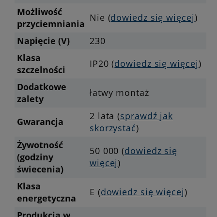
Możliwość
Nie (
dowiedz się więcej
)
przyciemniania
Napięcie (V)
230
Klasa
IP20 (
dowiedz się więcej
)
szczelności
Dodatkowe
łatwy montaż
zalety
2 lata (
sprawdź jak
Gwarancja
skorzystać
)
Żywotność
50 000 (
dowiedz się
(godziny
więcej
)
świecenia)
Klasa
E (
dowiedz się więcej
)
energetyczna
Produkcja w