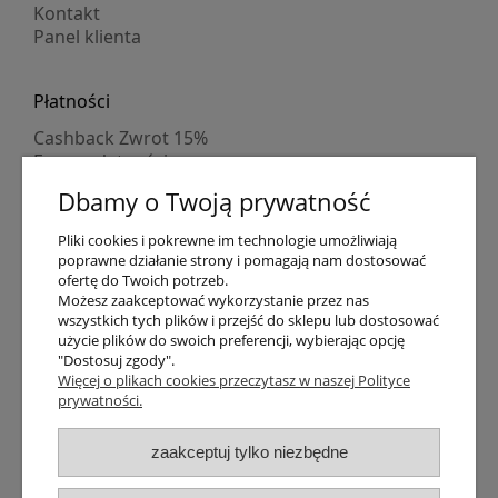
Kontakt
Panel klienta
Płatności
Cashback Zwrot 15%
Formy płatności
Indywidualne wyceny
Dbamy o Twoją prywatność
Numer konta
PayPo kupujesz, nie płacisz
Pliki cookies i pokrewne im technologie umożliwiają
Progi rabatowe
poprawne działanie strony i pomagają nam dostosować
Promocje
ofertę do Twoich potrzeb.
Możesz zaakceptować wykorzystanie przez nas
wszystkich tych plików i przejść do sklepu lub dostosować
Dostawa
użycie plików do swoich preferencji, wybierając opcję
"Dostosuj zgody".
Czas wysyłki
Więcej o plikach cookies przeczytasz w naszej Polityce
Dostawa
prywatności.
Śledzenie przesyłki GLS
Śledzenie przesyłki DPD
zaakceptuj tylko niezbędne
Shipping abroad