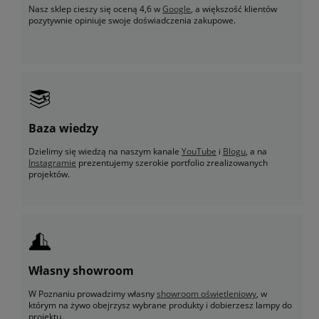
Nasz sklep cieszy się oceną 4,6 w
Google
, a większość klientów
pozytywnie opiniuje swoje doświadczenia zakupowe.
Baza wiedzy
Dzielimy się wiedzą na naszym kanale
YouTube
i
Blogu
, a na
Instagramie
prezentujemy szerokie portfolio zrealizowanych
projektów.
Własny showroom
W Poznaniu prowadzimy własny
showroom oświetleniowy
, w
którym na żywo obejrzysz wybrane produkty i dobierzesz lampy do
projektu.