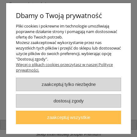
Formy płatności
Indywidualne wyceny
Dbamy o Twoją prywatność
Numer konta
PayPo kupujesz, nie płacisz
Pliki cookies i pokrewne im technologie umożliwiają
Progi rabatowe
poprawne działanie strony i pomagają nam dostosować
Promocje
ofertę do Twoich potrzeb.
Możesz zaakceptować wykorzystanie przez nas
wszystkich tych plików i przejść do sklepu lub dostosować
Dostawa
użycie plików do swoich preferencji, wybierając opcję
"Dostosuj zgody".
Czas wysyłki
Więcej o plikach cookies przeczytasz w naszej Polityce
Dostawa
prywatności.
Śledzenie przesyłki GLS
Śledzenie przesyłki DPD
zaakceptuj tylko niezbędne
Shipping abroad
Zarejestruj się
/
Zaloguj się
dostosuj zgody
Lampomat 2017 - 2026
zaakceptuj wszystkie
pokaż pełną wersję strony
Sklep internetowy Shoper Premium