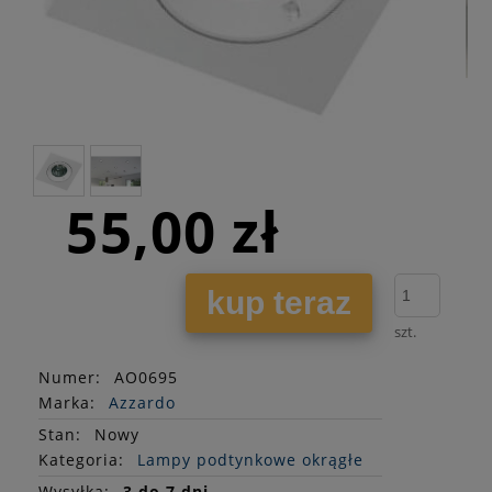
55,00 zł
kup teraz
szt.
Numer:
AO0695
Marka:
Azzardo
Stan
:
Nowy
Kategoria:
Lampy podtynkowe okrągłe
Wysyłka:
3 do 7 dni