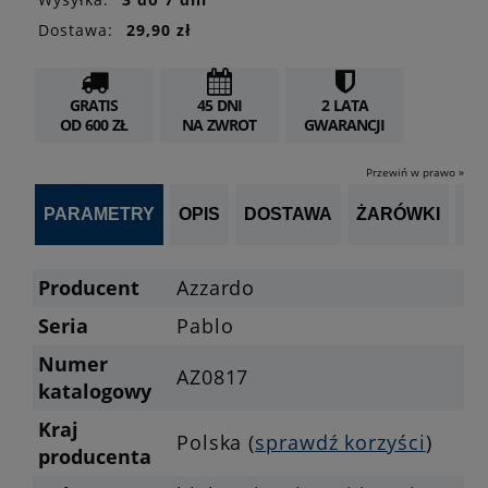
Dostawa:
29,90 zł
GRATIS
45 DNI
2 LATA
OD 600 ZŁ
NA ZWROT
GWARANCJI
Przewiń w prawo »
PARAMETRY
OPIS
DOSTAWA
ŻARÓWKI
OP
Producent
Azzardo
Seria
Pablo
Numer
AZ0817
katalogowy
Kraj
Polska (
sprawdź korzyści
)
producenta