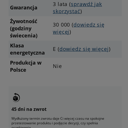
3 lata (
sprawdź jak
Gwarancja
skorzystać
)
Żywotność
30 000 (
dowiedz się
(godziny
więcej
)
świecenia)
Klasa
E (
dowiedz się więcej
)
energetyczna
Produkcja w
Nie
Polsce
45 dni na zwrot
Wydłużony termin zwrotu daje Ci więcej czasu na spokojne
przetestowanie produktu i podjęcie decyzji, czy spełnia
oczekiwania.