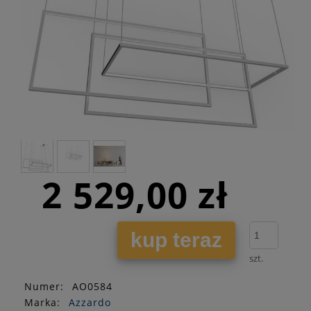
2 529,00 zł
kup teraz
szt.
Numer:
AO0584
Marka:
Azzardo