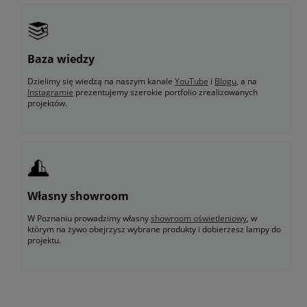
Baza wiedzy
Dzielimy się wiedzą na naszym kanale
YouTube
i
Blogu
, a na
Instagramie
prezentujemy szerokie portfolio zrealizowanych
projektów.
Własny showroom
W Poznaniu prowadzimy własny
showroom oświetleniowy
, w
którym na żywo obejrzysz wybrane produkty i dobierzesz lampy do
projektu.