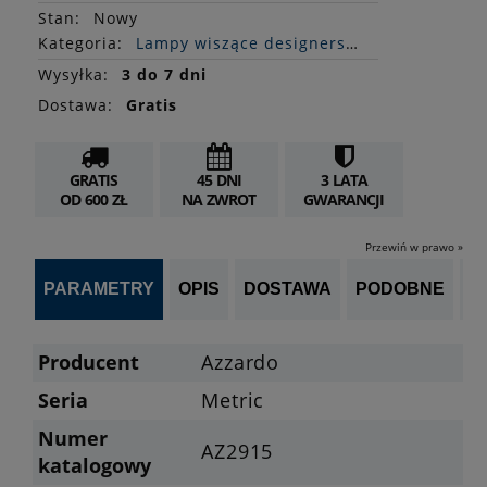
Stan
:
Nowy
Kategoria:
Lampy wiszące designerskie
Wysyłka:
3 do 7 dni
Dostawa:
Gratis
GRATIS
45 DNI
3 LATA
OD 600 ZŁ
NA ZWROT
GWARANCJI
Przewiń w prawo »
PARAMETRY
OPIS
DOSTAWA
PODOBNE
OP
Producent
Azzardo
Seria
Metric
Numer
AZ2915
katalogowy