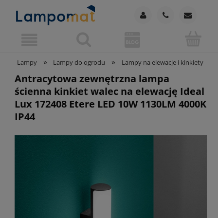
»
»
»
Lampy
Lampy do ogrodu
Lampy na elewacje i kinkiety
Antracytowa zewnętrzna lampa
ścienna kinkiet walec na elewację Ideal
Lux 172408 Etere LED 10W 1130LM 4000K
IP44