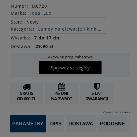
Numer:
IX0720
Marka:
Ideal Lux
Stan
:
Nowy
Kategoria:
Lampy na elewacje i kinkiety
Wysyłka:
7 do 17 dni
Dostawa:
29,90 zł
Aktywne progi rabatowe
Sprawdź szczegóły
GRATIS
45 DNI
5 LAT
OD 600 ZŁ
NA ZWROT
GWARANCJI
Przewiń w prawo »
PARAMETRY
OPIS
DOSTAWA
PODOBNE
OP