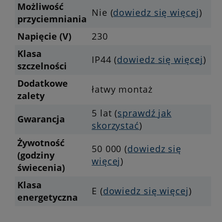
Możliwość
Nie (
dowiedz się więcej
)
przyciemniania
Napięcie (V)
230
Klasa
IP44 (
dowiedz się więcej
)
szczelności
Dodatkowe
łatwy montaż
zalety
5 lat (
sprawdź jak
Gwarancja
skorzystać
)
Żywotność
50 000 (
dowiedz się
(godziny
więcej
)
świecenia)
Klasa
E (
dowiedz się więcej
)
energetyczna