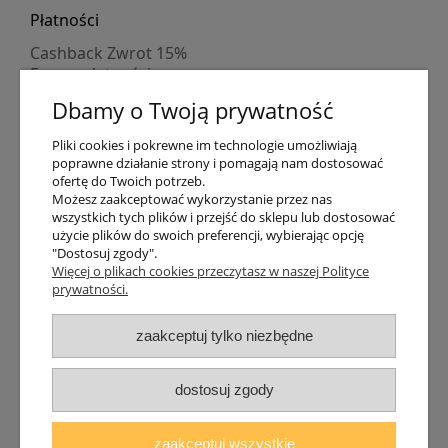
Płatności
Cashback Zwrot 15%
Formy płatności
Indywidualne wyceny
Dbamy o Twoją prywatność
Numer konta
PayPo kupujesz, nie płacisz
Pliki cookies i pokrewne im technologie umożliwiają
Progi rabatowe
poprawne działanie strony i pomagają nam dostosować
Promocje
ofertę do Twoich potrzeb.
Możesz zaakceptować wykorzystanie przez nas
wszystkich tych plików i przejść do sklepu lub dostosować
Dostawa
użycie plików do swoich preferencji, wybierając opcję
"Dostosuj zgody".
Czas wysyłki
Więcej o plikach cookies przeczytasz w naszej Polityce
Dostawa
prywatności.
Śledzenie przesyłki GLS
Śledzenie przesyłki DPD
zaakceptuj tylko niezbędne
Shipping abroad
Zarejestruj się
/
Zaloguj się
dostosuj zgody
Lampomat 2017 - 2026
zaakceptuj wszystkie