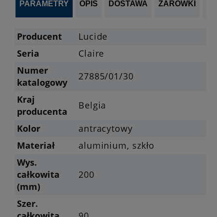
PARAMETRY
OPIS
DOSTAWA
ŻARÓWKI
P
Producent
Lucide
Seria
Claire
Numer
27885/01/30
katalogowy
Kraj
Belgia
producenta
Kolor
antracytowy
Materiał
aluminium, szkło
Wys.
całkowita
200
(mm)
Szer.
całkowita
90