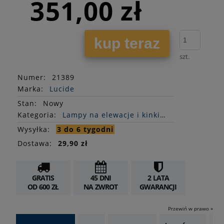
351,00 zł
kup teraz
szt.
Numer:
21389
Marka:
Lucide
Stan
:
Nowy
Kategoria:
Lampy na elewacje i kinkiety
Wysyłka:
3 do 6 tygodni
Dostawa:
29,90 zł
GRATIS
45 DNI
2 LATA
OD 600 ZŁ
NA ZWROT
GWARANCJI
Przewiń w prawo »