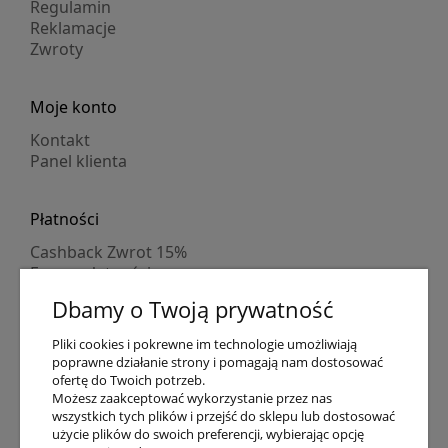
Regulamin
Reklamacje
Zwroty
Moje konto
Kontakt
Panel klienta
Płatności
Cashback Zwrot 15%
Formy płatności
Indywidualne wyceny
Dbamy o Twoją prywatność
Numer konta
PayPo kupujesz, nie płacisz
Pliki cookies i pokrewne im technologie umożliwiają
Progi rabatowe
poprawne działanie strony i pomagają nam dostosować
Promocje
ofertę do Twoich potrzeb.
Możesz zaakceptować wykorzystanie przez nas
wszystkich tych plików i przejść do sklepu lub dostosować
Dostawa
użycie plików do swoich preferencji, wybierając opcję